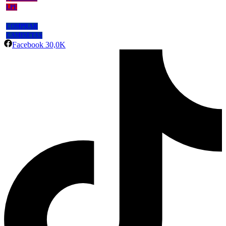
LPF
COMPRAR
CAMISETAS
Facebook
30,0K