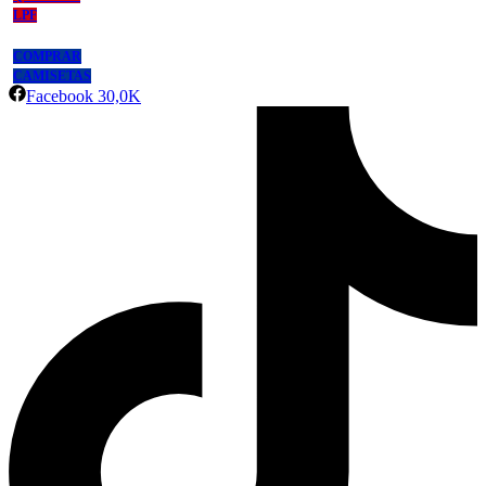
LPF
COMPRAR
CAMISETAS
Facebook
30,0K