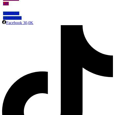
LPF
COMPRAR
CAMISETAS
Facebook
30,0K