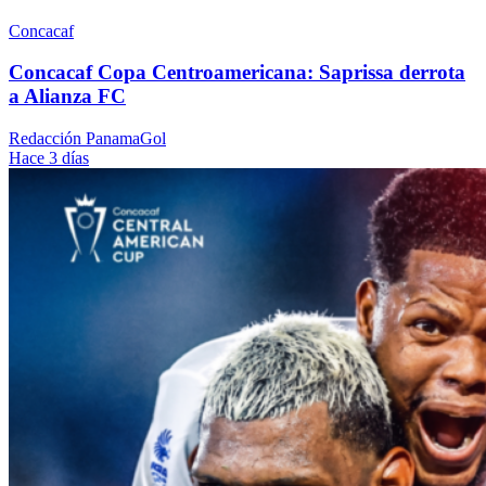
Concacaf
Concacaf Copa Centroamericana: Saprissa derrota
a Alianza FC
Redacción PanamaGol
Hace 3 días