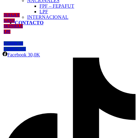
NACIONALES
FPF – FEPAFUT
LPF
JUEGA Y
INTERNACIONAL
GANA
CONTACTO
QUINIELA
LPF
COMPRAR
CAMISETAS
Facebook
30,0K