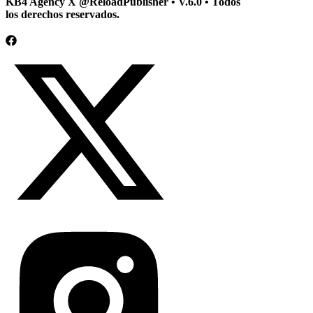
KB4 Agency X @ReloadPublisher • V.6.0 • Todos
los derechos reservados.