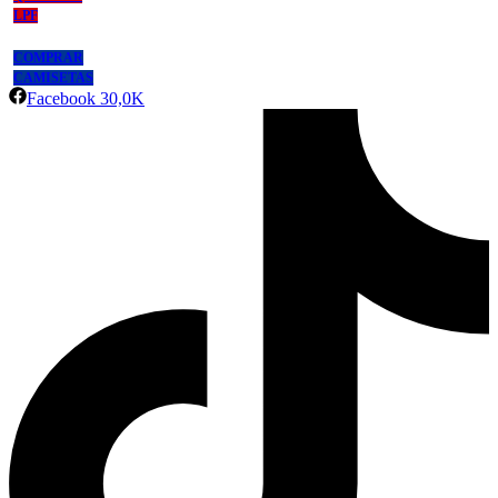
LPF
COMPRAR
CAMISETAS
Facebook
30,0K