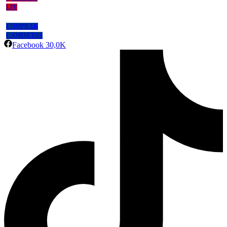
LPF
COMPRAR
CAMISETAS
Facebook
30,0K