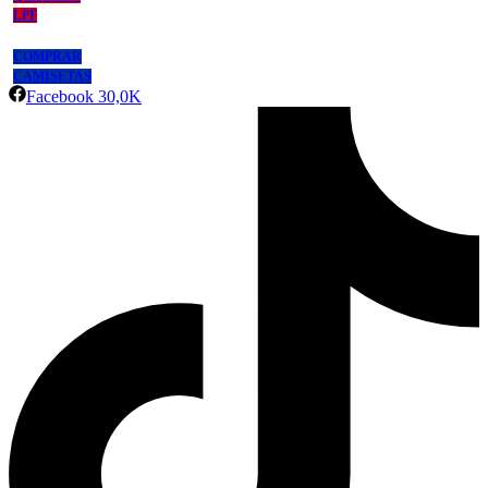
LPF
COMPRAR
CAMISETAS
Facebook
30,0K