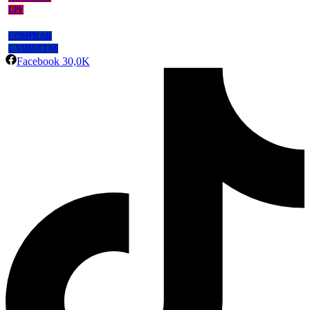
LPF
COMPRAR
CAMISETAS
Facebook
30,0K