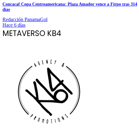
Concacaf Copa Centroamericana: Plaza Amador vence a Firpo tras 314
días
Redacción PanamaGol
Hace 6 días
METAVERSO KB4