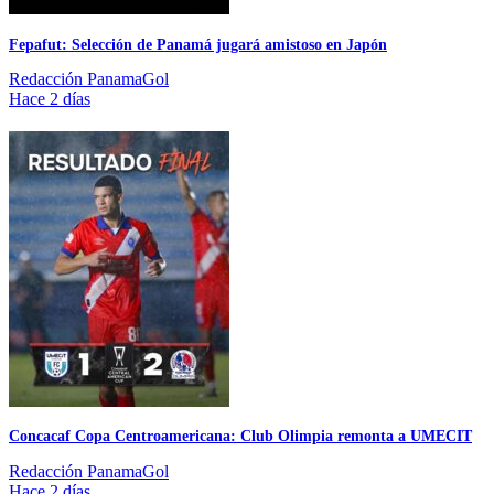
Fepafut: Selección de Panamá jugará amistoso en Japón
Redacción PanamaGol
Hace 2 días
Concacaf Copa Centroamericana: Club Olimpia remonta a UMECIT
Redacción PanamaGol
Hace 2 días