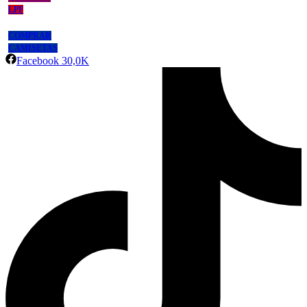
LPF
COMPRAR
CAMISETAS
Facebook
30,0K