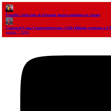
Fepafut: Selección de Panamá jugará amistoso en Japón
Concacaf Copa Centroamericana: Club Olimpia remonta a
agosto 7, 2026