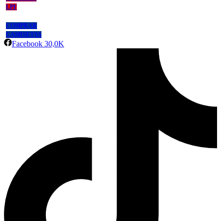
LPF
COMPRAR
CAMISETAS
Facebook
30,0K