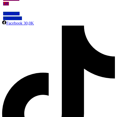
LPF
COMPRAR
CAMISETAS
Facebook
30,0K