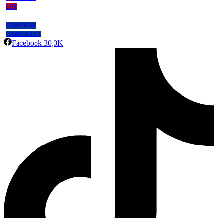
LPF
COMPRAR
CAMISETAS
Facebook
30,0K