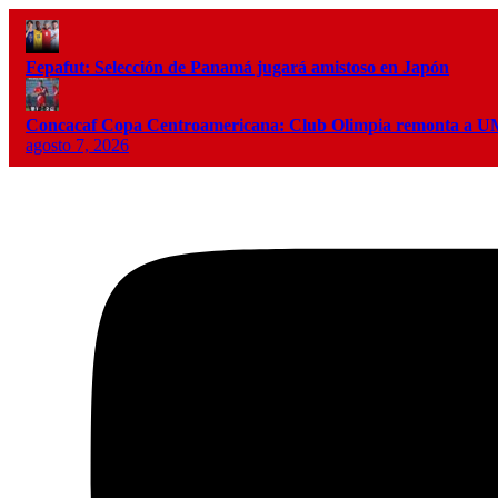
Fepafut: Selección de Panamá jugará amistoso en Japón
Concacaf Copa Centroamericana: Club Olimpia remonta a
agosto 7, 2026