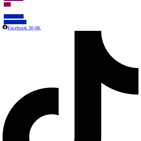
LPF
COMPRAR
CAMISETAS
Facebook
30,0K