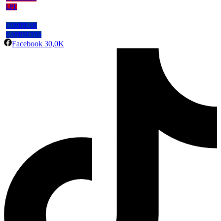
LPF
COMPRAR
CAMISETAS
Facebook
30,0K