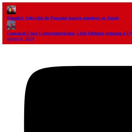
Fepafut: Selección de Panamá jugará amistoso en Japón
Concacaf Copa Centroamericana: Club Olimpia remonta a
agosto 8, 2026