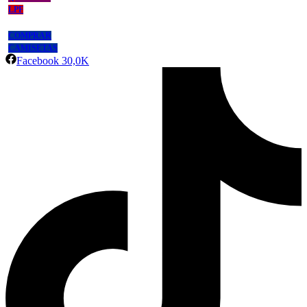
LPF
COMPRAR
CAMISETAS
Facebook
30,0K