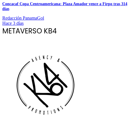
Concacaf Copa Centroamericana: Plaza Amador vence a Firpo tras 314
días
Redacción PanamaGol
Hace 3 días
METAVERSO KB4