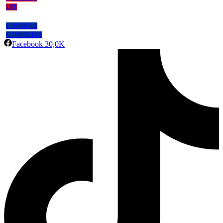
LPF
COMPRAR
CAMISETAS
Facebook
30,0K