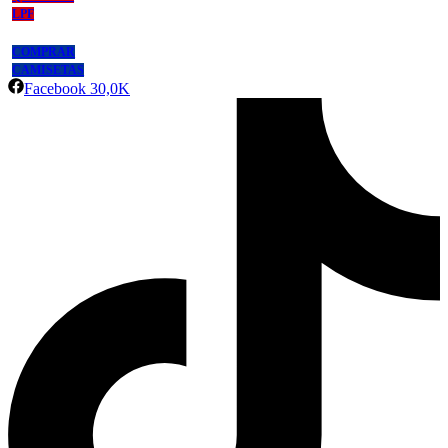
LPF
COMPRAR
CAMISETAS
Facebook
30,0K