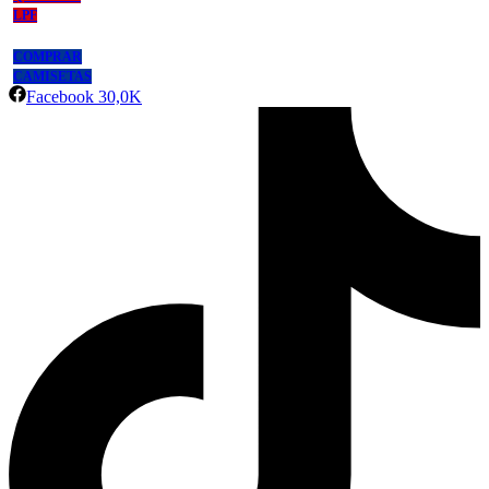
LPF
COMPRAR
CAMISETAS
Facebook
30,0K