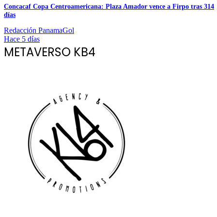
Concacaf Copa Centroamericana: Plaza Amador vence a Firpo tras 314
días
Redacción PanamaGol
Hace 5 días
METAVERSO KB4