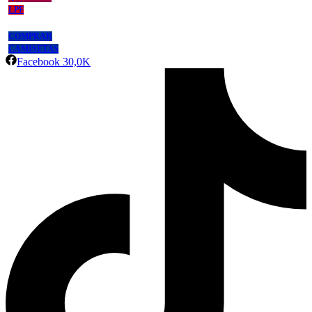
LPF
COMPRAR
CAMISETAS
Facebook
30,0K