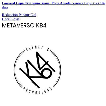
Concacaf Copa Centroamericana: Plaza Amador vence a Firpo tras 314
días
Redacción PanamaGol
Hace 3 días
METAVERSO KB4