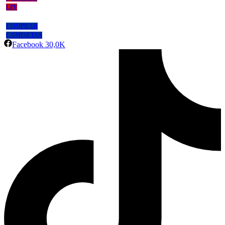
LPF
COMPRAR
CAMISETAS
Facebook
30,0K