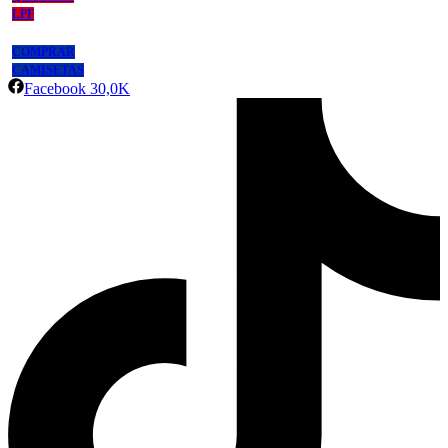
LPF
COMPRAR
CAMISETAS
Facebook
30,0K