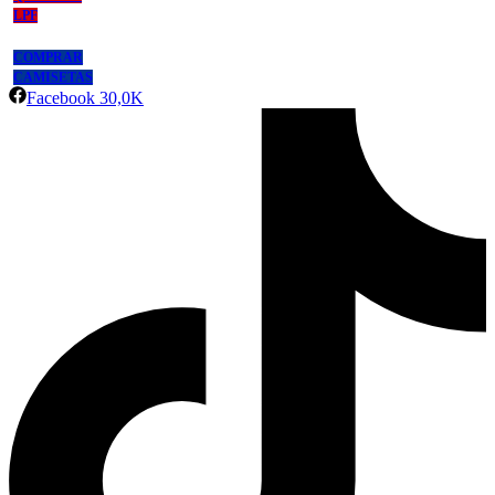
LPF
COMPRAR
CAMISETAS
Facebook
30,0K