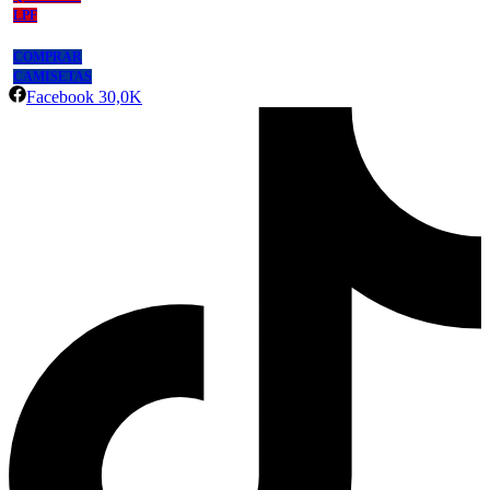
LPF
COMPRAR
CAMISETAS
Facebook
30,0K