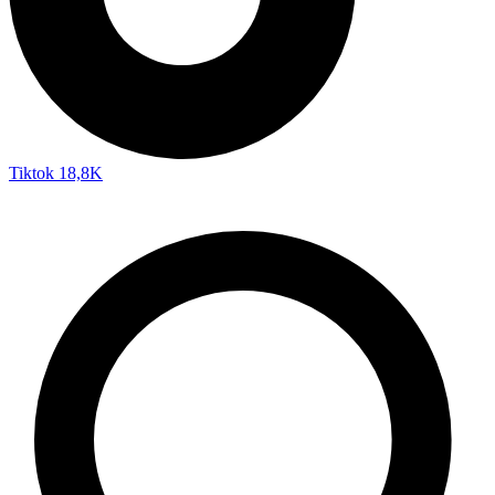
Tiktok
18,8K