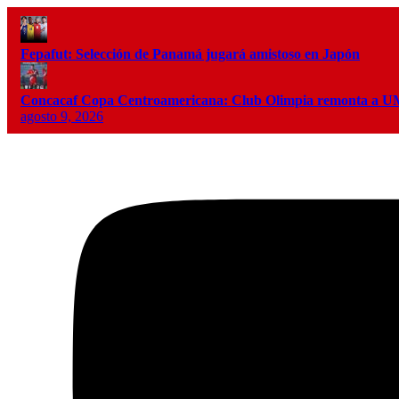
Fepafut: Selección de Panamá jugará amistoso en Japón
Concacaf Copa Centroamericana: Club Olimpia remonta a
agosto 9, 2026