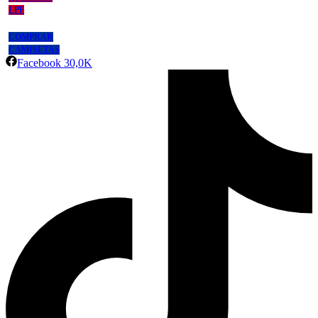
LPF
COMPRAR
CAMISETAS
Facebook
30,0K