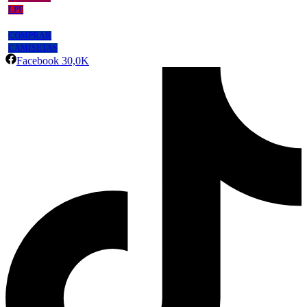
LPF
COMPRAR
CAMISETAS
Facebook
30,0K