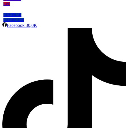
LPF
COMPRAR
CAMISETAS
Facebook
30,0K