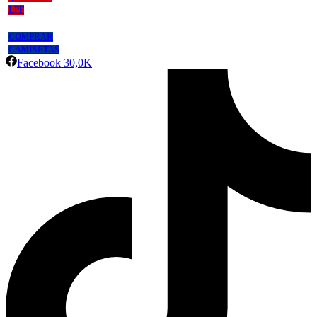
LPF
COMPRAR
CAMISETAS
Facebook
30,0K