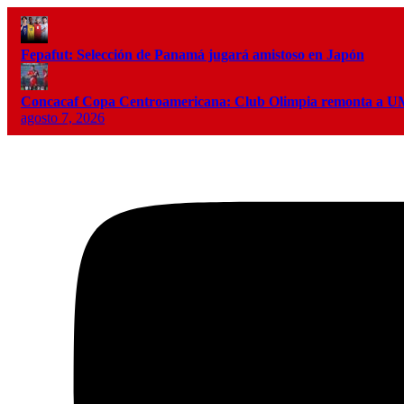
Fepafut: Selección de Panamá jugará amistoso en Japón
Concacaf Copa Centroamericana: Club Olimpia remonta a
agosto 7, 2026