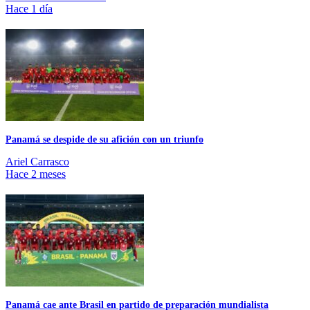
Hace 1 día
Panamá se despide de su afición con un triunfo
Ariel Carrasco
Hace 2 meses
Panamá cae ante Brasil en partido de preparación mundialista