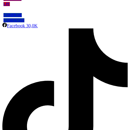
LPF
COMPRAR
CAMISETAS
Facebook
30,0K