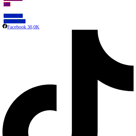
LPF
COMPRAR
CAMISETAS
Facebook
30,0K