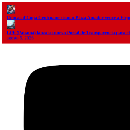
Concacaf Copa Centroamericana: Plaza Amador vence a Firpo 
LPF (Panamá) lanza su nuevo Portal de Transparencia para c
agosto 5, 2026