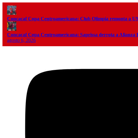
Concacaf Copa Centroamericana: Club Olimpia remonta a
Concacaf Copa Centroamericana: Saprissa derrota a Alianza
agosto 6, 2026