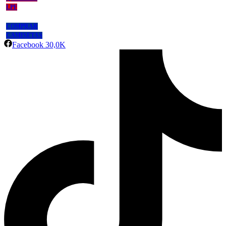
LPF
COMPRAR
CAMISETAS
Facebook
30,0K