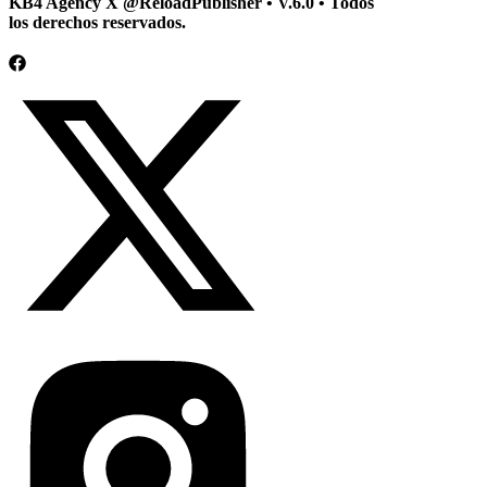
KB4 Agency X @ReloadPublisher • V.6.0 • Todos
los derechos reservados.