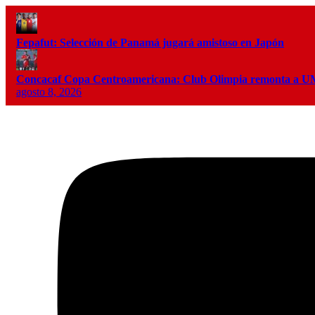
Fepafut: Selección de Panamá jugará amistoso en Japón
Concacaf Copa Centroamericana: Club Olimpia remonta a
agosto 8, 2026