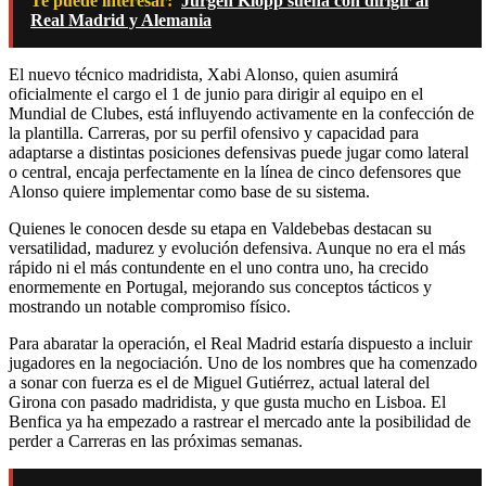
Te puede interesar:
Jürgen Klopp sueña con dirigir al
Real Madrid y Alemania
El nuevo técnico madridista, Xabi Alonso, quien asumirá
oficialmente el cargo el 1 de junio para dirigir al equipo en el
Mundial de Clubes, está influyendo activamente en la confección de
la plantilla. Carreras, por su perfil ofensivo y capacidad para
adaptarse a distintas posiciones defensivas puede jugar como lateral
o central, encaja perfectamente en la línea de cinco defensores que
Alonso quiere implementar como base de su sistema.
Quienes le conocen desde su etapa en Valdebebas destacan su
versatilidad, madurez y evolución defensiva. Aunque no era el más
rápido ni el más contundente en el uno contra uno, ha crecido
enormemente en Portugal, mejorando sus conceptos tácticos y
mostrando un notable compromiso físico.
Para abaratar la operación, el Real Madrid estaría dispuesto a incluir
jugadores en la negociación. Uno de los nombres que ha comenzado
a sonar con fuerza es el de Miguel Gutiérrez, actual lateral del
Girona con pasado madridista, y que gusta mucho en Lisboa. El
Benfica ya ha empezado a rastrear el mercado ante la posibilidad de
perder a Carreras en las próximas semanas.