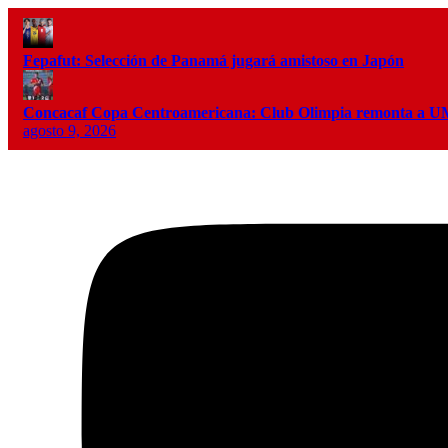
Fepafut: Selección de Panamá jugará amistoso en Japón
Concacaf Copa Centroamericana: Club Olimpia remonta a
agosto 9, 2026