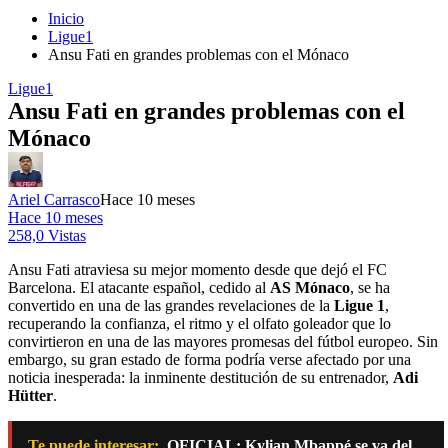
Inicio
Ligue1
Ansu Fati en grandes problemas con el Mónaco
Ligue1
Ansu Fati en grandes problemas con el
Mónaco
Ariel Carrasco
Hace 10 meses
Hace 10 meses
258,0 Vistas
Ansu Fati atraviesa su mejor momento desde que dejó el FC
Barcelona. El atacante español, cedido al
AS Mónaco
, se ha
convertido en una de las grandes revelaciones de la
Ligue 1
,
recuperando la confianza, el ritmo y el olfato goleador que lo
convirtieron en una de las mayores promesas del fútbol europeo. Sin
embargo, su gran estado de forma podría verse afectado por una
noticia inesperada: la inminente destitución de su entrenador,
Adi
Hütter
.
Te puede interesar:
OFICIAL: Kylian Mbappé se va del