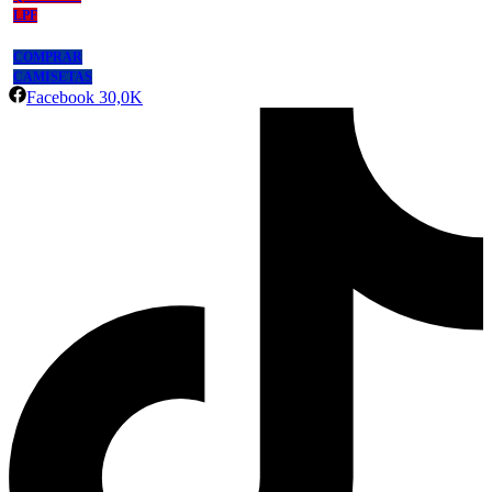
LPF
COMPRAR
CAMISETAS
Facebook
30,0K