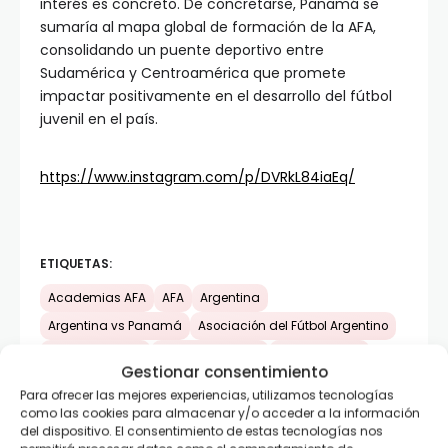
interés es concreto. De concretarse, Panamá se
sumaría al mapa global de formación de la AFA,
consolidando un puente deportivo entre
Sudamérica y Centroamérica que promete
impactar positivamente en el desarrollo del fútbol
juvenil en el país.
https://www.instagram.com/p/DVRkL84iaEq/
ETIQUETAS:
Academias AFA
AFA
Argentina
Argentina vs Panamá
Asociación del Fútbol Argentino
Ezequiel Lavezzi
Gabriel Batistuta
Javier Saviola
Gestionar consentimiento
Javier Zanneti
Leandro Petersen
Leyendas AFA
Para ofrecer las mejores experiencias, utilizamos tecnologías
Leyendas Argentina
Leyendas de Panamá
como las cookies para almacenar y/o acceder a la información
del dispositivo. El consentimiento de estas tecnologías nos
Maxi Rodriguez
Panamá vs Argentina