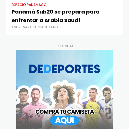
ESPACIO PANAMAGOL
FE
Panamá Sub20 se prepara para
Co
enfrentar a Arabia Saudí
j
ANDRE SARABIA
HACE 1 AÑO
AN
- PUBLICIDAD -