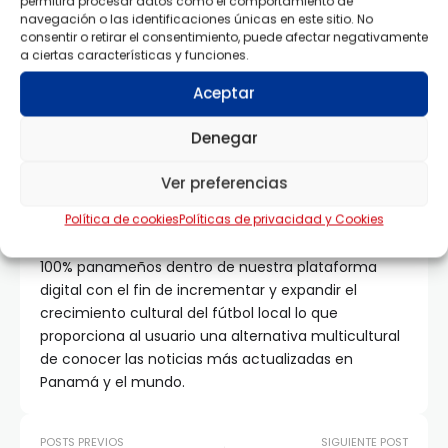
permitirá procesar datos como el comportamiento de
Selección de Argentina
Seleccion de Panama
navegación o las identificaciones únicas en este sitio. No
consentir o retirar el consentimiento, puede afectar negativamente
a ciertas características y funciones.
COMPARTIDOS:
Aceptar
PUBLICADO POR
Denegar
ANDRE SARABIA
Único holding deportivo en Panamá desde el 2010.
Ver preferencias
Comprometidos con el deporte y el talento local,
Política de cookies
Políticas de privacidad y Cookies
nuestro equipo de PANAMAGOL ofrece la
oportunidad de incorporar noticias de jugadores
100% panameños dentro de nuestra plataforma
digital con el fin de incrementar y expandir el
crecimiento cultural del fútbol local lo que
proporciona al usuario una alternativa multicultural
de conocer las noticias más actualizadas en
Panamá y el mundo.
POSTS PREVIOS
SIGUIENTE POST