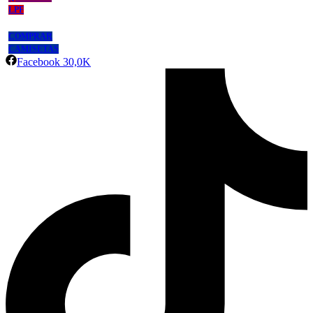
LPF
COMPRAR
CAMISETAS
Facebook
30,0K