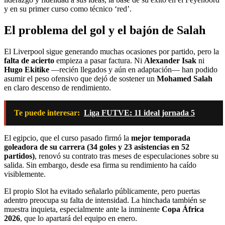
y en su primer curso como técnico ‘red’.
El problema del gol y el bajón de Salah
El Liverpool sigue generando muchas ocasiones por partido, pero la
falta de acierto
empieza a pasar factura. Ni
Alexander Isak
ni
Hugo Ekitike
—recién llegados y aún en adaptación— han podido
asumir el peso ofensivo que dejó de sostener un
Mohamed Salah
en claro descenso de rendimiento.
Te puede interesar:
Liga FUTVE: 11 ideal jornada 5
El egipcio, que el curso pasado firmó la
mejor temporada
goleadora de su carrera (34 goles y 23 asistencias en 52
partidos)
, renovó su contrato tras meses de especulaciones sobre su
salida. Sin embargo, desde esa firma su rendimiento ha caído
visiblemente.
El propio Slot ha evitado señalarlo públicamente, pero puertas
adentro preocupa su falta de intensidad. La hinchada también se
muestra inquieta, especialmente ante la inminente
Copa África
2026
, que lo apartará del equipo en enero.