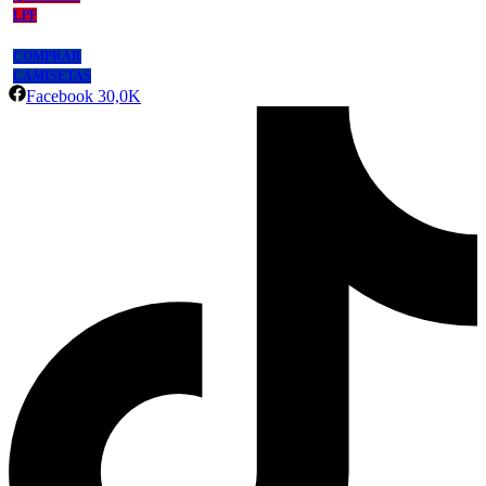
LPF
COMPRAR
CAMISETAS
Facebook
30,0K