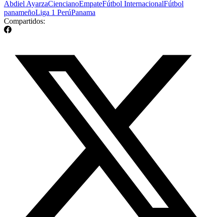
Abdiel Ayarza
Cienciano
Empate
Fútbol Internacional
Fútbol
panameño
Liga 1 Perú
Panama
Compartidos: