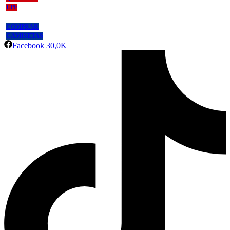
LPF
COMPRAR
CAMISETAS
Facebook
30,0K