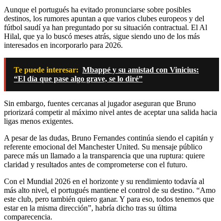
Aunque el portugués ha evitado pronunciarse sobre posibles
destinos, los rumores apuntan a que varios clubes europeos y del
fútbol saudí ya han preguntado por su situación contractual. El Al
Hilal, que ya lo buscó meses atrás, sigue siendo uno de los más
interesados en incorporarlo para 2026.
Te puede interesar:
Mbappé y su amistad con Vinicius:
“El día que pase algo grave, se lo diré”
Sin embargo, fuentes cercanas al jugador aseguran que Bruno
priorizará competir al máximo nivel antes de aceptar una salida hacia
ligas menos exigentes.
A pesar de las dudas, Bruno Fernandes continúa siendo el capitán y
referente emocional del Manchester United. Su mensaje público
parece más un llamado a la transparencia que una ruptura: quiere
claridad y resultados antes de comprometerse con el futuro.
Con el Mundial 2026 en el horizonte y su rendimiento todavía al
más alto nivel, el portugués mantiene el control de su destino. “Amo
este club, pero también quiero ganar. Y para eso, todos tenemos que
estar en la misma dirección”, habría dicho tras su última
comparecencia.