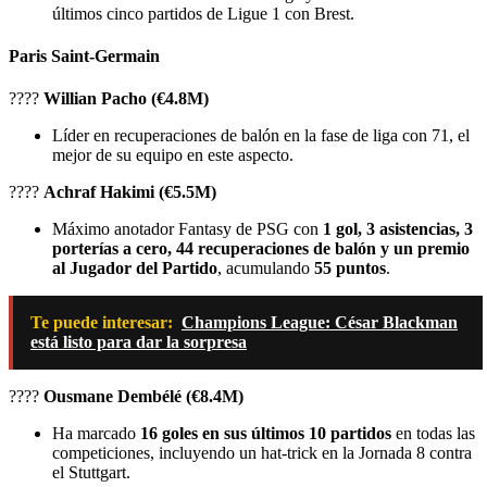
últimos cinco partidos de Ligue 1 con Brest.
Paris Saint-Germain
????
Willian Pacho (€4.8M)
Líder en recuperaciones de balón en la fase de liga con 71, el
mejor de su equipo en este aspecto.
????
Achraf Hakimi (€5.5M)
Máximo anotador Fantasy de PSG con
1 gol, 3 asistencias, 3
porterías a cero, 44 recuperaciones de balón y un premio
al Jugador del Partido
, acumulando
55 puntos
.
Te puede interesar:
Champions League: César Blackman
está listo para dar la sorpresa
????
Ousmane Dembélé (€8.4M)
Ha marcado
16 goles en sus últimos 10 partidos
en todas las
competiciones, incluyendo un hat-trick en la Jornada 8 contra
el Stuttgart.