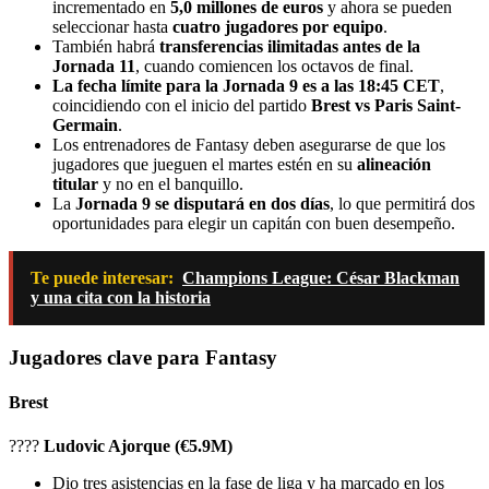
incrementado en
5,0 millones de euros
y ahora se pueden
seleccionar hasta
cuatro jugadores por equipo
.
También habrá
transferencias ilimitadas antes de la
Jornada 11
, cuando comiencen los octavos de final.
La fecha límite para la Jornada 9 es a las 18:45 CET
,
coincidiendo con el inicio del partido
Brest vs Paris Saint-
Germain
.
Los entrenadores de Fantasy deben asegurarse de que los
jugadores que jueguen el martes estén en su
alineación
titular
y no en el banquillo.
La
Jornada 9 se disputará en dos días
, lo que permitirá dos
oportunidades para elegir un capitán con buen desempeño.
Te puede interesar:
Champions League: César Blackman
y una cita con la historia
Jugadores clave para Fantasy
Brest
????
Ludovic Ajorque (€5.9M)
Dio tres asistencias en la fase de liga y ha marcado en los