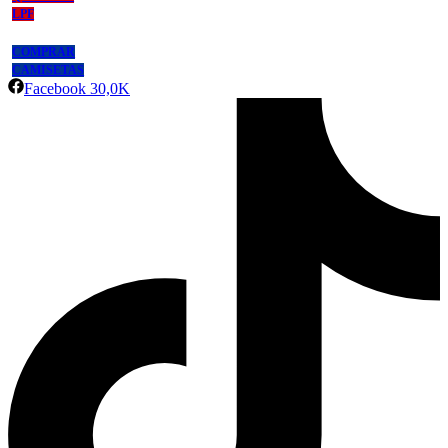
LPF
COMPRAR
CAMISETAS
Facebook
30,0K