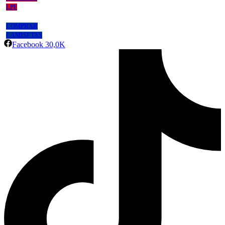
LPF
COMPRAR
CAMISETAS
Facebook
30,0K